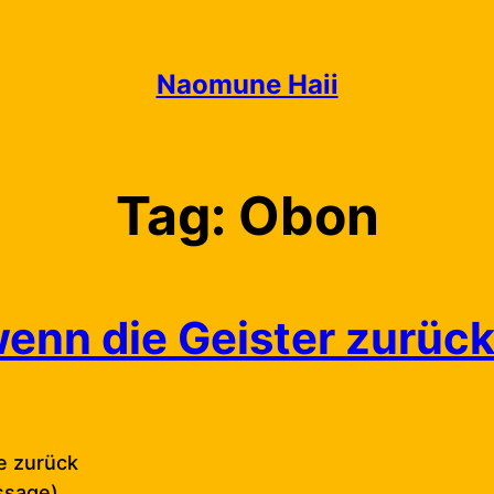
Naomune Haii
Tag:
Obon
wenn die Geister zurüc
de zurück
essage)