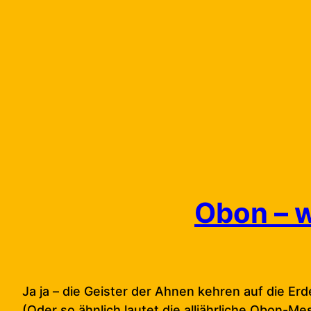
Skip
to
content
Obon – 
Ja ja – die Geister der Ahnen kehren auf die Er
(Oder so ähnlich lautet die alljährliche Obon-M