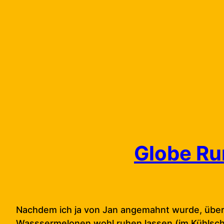
Skip
to
content
Globe Run
Nachdem ich ja von Jan angemahnt wurde, übe
Wasssermelonen wohl ruhen lassen (im Kühlsch