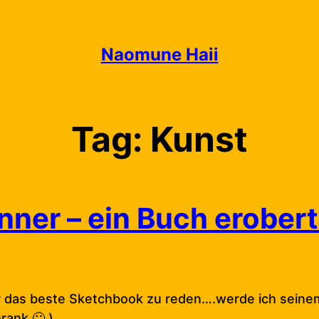
Naomune Haii
Tag:
Kunst
ner – ein Buch erobert
r das beste Sketchbook zu reden….werde ich sei
rank 🙂 )